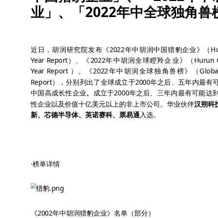
业」、「2022年中全球独角兽
近日，胡润研究院发布
《2022年中胡润中国猎豹企业》（
Hu
Year Report
）、
《
2022
年中胡润全球瞪羚企业》（
Hurun G
Year Report
）、
《2022年中
胡润
全球独角兽榜》（Global Unic
Report）
，分别列出了全球
成立于2000年之后、五年内最
中国高成长性企业
、
成立于
2000
年之后、三年内最有可能达
性企业以及
价值十亿美元以上的非上市公司。
华业伙伴
汉朔科
新、芯德半导体、
英诺赛科、
票易通
入选。
·榜单详情
《2002年中胡润猎豹企业》名单（部分）