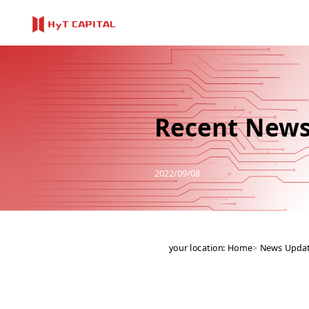
Recent New
2022/09/08
your location:
Home
>
News Upda