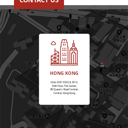
HONG KONG
Units 5501-5502 & 5513,
55th Floor, The Center,
99 Queen's Road Central,
Central, Hong Kong