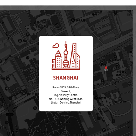
SHANGHAI
Room 3905, 39th Floor,
Tower 2,
Jing An Kerry Centre,
No. 1515 Nanjing West Road,
Jing'an District, Shanghai