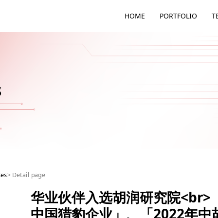
HOME
PORTFOLIO
T
s
tes
>
Detail page
华业伙伴入选胡润研究院<br>「
中国猎豹企业」、「2022年