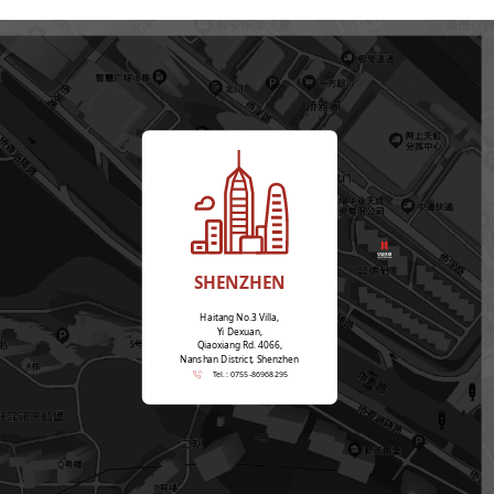
SHENZHEN
Haitang No.3 Villa,
Yi Dexuan,
Qiaoxiang Rd. 4066,
Nanshan District, Shenzhen
Tel.: 0755-86968295