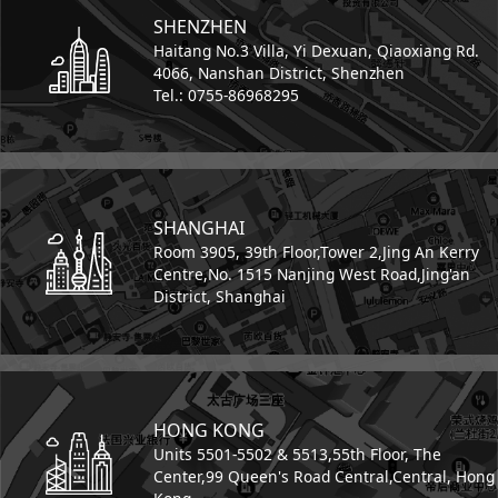
SHENZHEN
Haitang No.3 Villa,
Yi Dexuan,
Qiaoxiang Rd.
4066,
Nanshan District, Shenzhen
Tel.: 0755-86968295
SHANGHAI
Room 3905, 39th Floor,
Tower 2,
Jing An Kerry
Centre,
No. 1515 Nanjing West Road,
Jing'an
District, Shanghai
HONG KONG
Units 5501-5502 & 5513,
55th Floor, The
Center,
99 Queen's Road Central,
Central, Hong